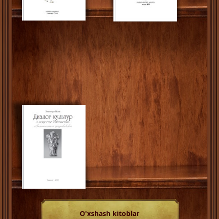
O'xshash kitoblar