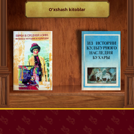
O'xshash kitoblar