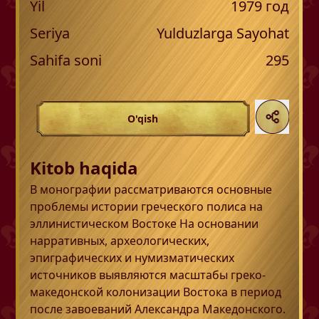
Yil
1979
год
Seriya
Yulduzlarga Sayohat
Sahifa soni
295
O'qish
Kitob haqida
В монографии рассматриваются основные
проблемы истории греческого полиса на
эллинистическом Востоке На основании
нарративных, археологических,
эпиграфических и нумизматических
источников выявляются масштабы греко-
македонской колонизации Востока в период
после завоеваний Александра Македонского.