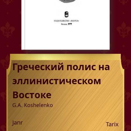
Греческий полис на
эллинистическом
Востоке
G.A. Koshelenko
Janr
Tarix