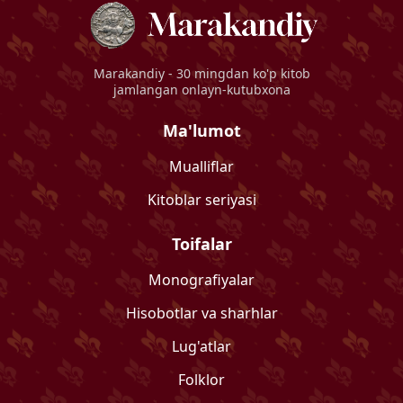
Marakandiy
- 30 mingdan ko'p kitob
jamlangan onlayn-kutubxona
Ma'lumot
Mualliflar
Kitoblar seriyasi
Toifalar
Monografiyalar
Hisobotlar va sharhlar
Lug'atlar
Folklor