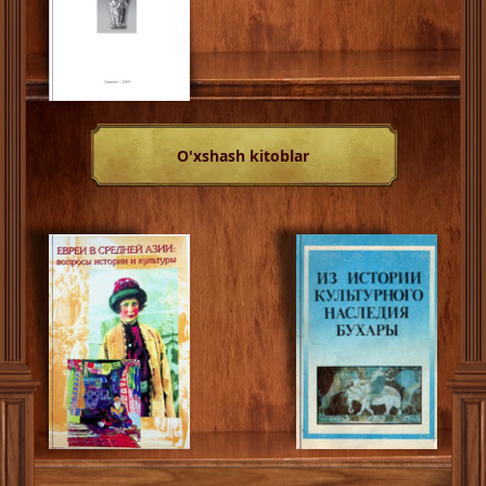
O'xshash kitoblar