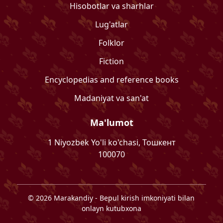
Hisobotlar va sharhlar
Lug'atlar
Folklor
Fiction
Encyclopedias and reference books
Madaniyat va san'at
Ma'lumot
1 Niyozbek Yo'li ko'chasi, Тошкент
100070
©
2026
Marakandiy
- Bepul kirish imkoniyati bilan
onlayn kutubxona