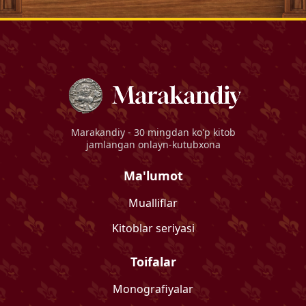
Marakandiy
- 30 mingdan ko'p kitob
jamlangan onlayn-kutubxona
Ma'lumot
Mualliflar
Kitoblar seriyasi
Toifalar
Monografiyalar