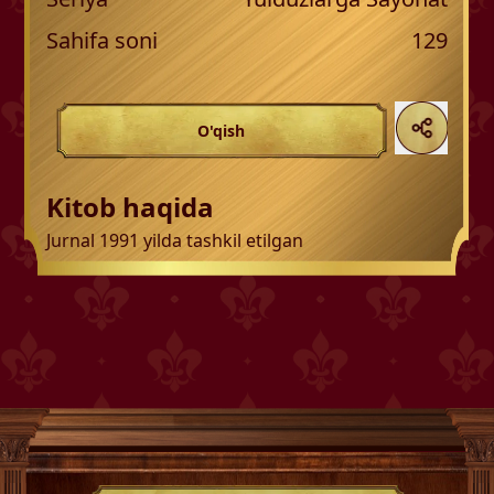
Sahifa soni
129
O'qish
Kitob haqida
Jurnal 1991 yilda tashkil etilgan