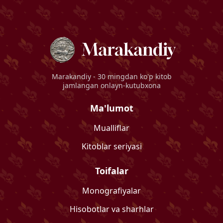
Marakandiy
- 30 mingdan ko'p kitob
jamlangan onlayn-kutubxona
Ma'lumot
Mualliflar
Kitoblar seriyasi
Toifalar
Monografiyalar
Hisobotlar va sharhlar