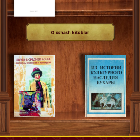
O'xshash kitoblar