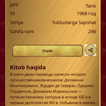
Janr
Tarix
Yil
1968
год
Seriya
Yulduzlarga Sayohat
Sahifa soni
246
O'qish
Kitob haqida
В книге даны переводы записок четырех
путешественников-монахов. Джованни
Монтекорвино, Журден де Северак, Одорико
Порденоне, Джованни Мариньолли —
путешественники, которые в исходе XIII и в
первые десятилетия XIV в. побывали в землях