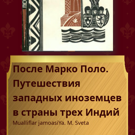
После Марко Поло.
Путешествия
западных иноземцев
в страны трех Индий
Mualliflar jamoasi
Ya. M. Sveta