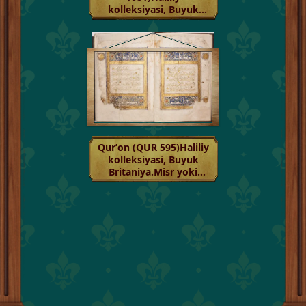
kolleksiyasi, Buyuk
Britaniya.Mag‘rib, 1327
Qurʼon (QUR 595)Haliliy
kolleksiyasi, Buyuk
Britaniya.Misr yoki
Suriya