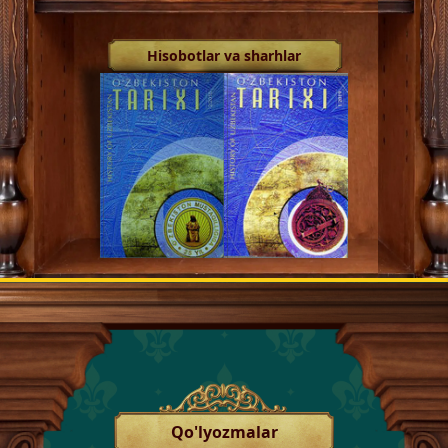
Hisobotlar va sharhlar
Qo'lyozmalar