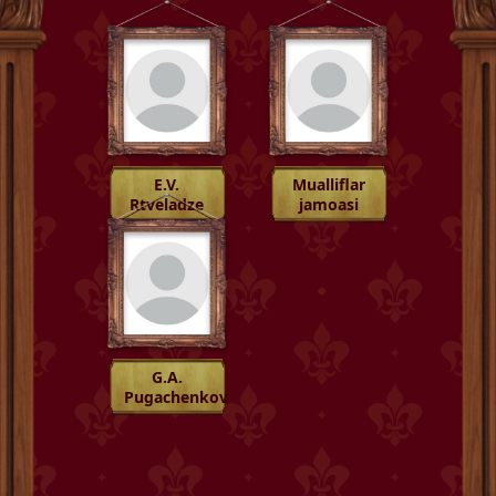
E.V.
Mualliflar
Rtveladze
jamoasi
G.A.
Pugachenkova