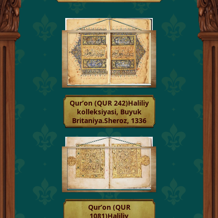
Qurʼon (QUR 242)Haliliy
kolleksiyasi, Buyuk
Britaniya.Sheroz, 1336
Qurʼon (QUR
1081)Haliliy