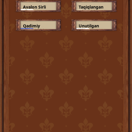
Avalon Sirli
Taqiqlangan
Qisqichlar
Qadimiy
Unutilgan
Pichirlashlar
Qissalar