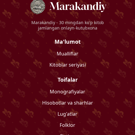
Marakandiy
- 30 mingdan ko'p kitob
jamlangan onlayn-kutubxona
Ma'lumot
Mualliflar
Kitoblar seriyasi
Toifalar
Monografiyalar
Hisobotlar va sharhlar
Lug'atlar
Folklor