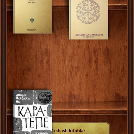
O'xshash kitoblar