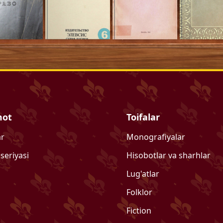
mot
Toifalar
ar
Monografiyalar
 seriyasi
Hisobotlar va sharhlar
Lug'atlar
Folklor
Fiction