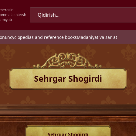
merosini
 ommalashtirish
amiyati
ion
Encyclopedias and reference books
Madaniyat va san'at
Sehrgar Shogirdi
Sehrgar Shogirdi