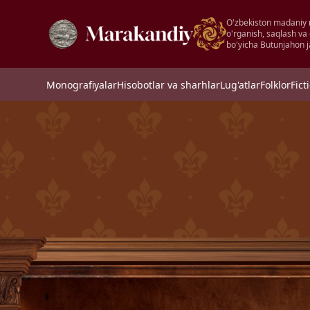
O'zbekiston madaniy 
o'rganish, saqlash va
bo'yicha Butunjahon j
Monografiyalar
Hisobotlar va sharhlar
Lug'atlar
Folklor
Fict