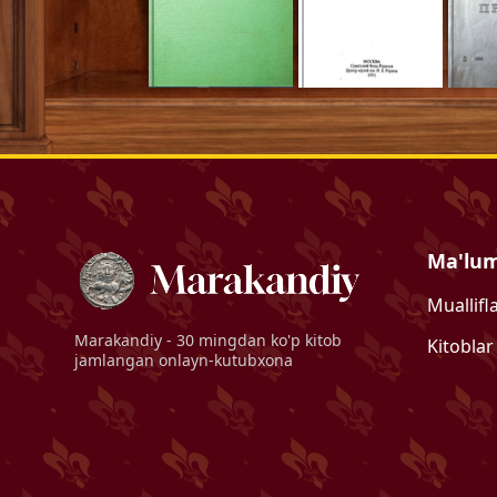
Ma'lu
Muallifl
Marakandiy
- 30 mingdan ko'p kitob
Kitoblar
jamlangan onlayn-kutubxona