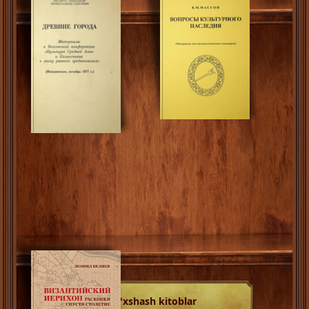
O'xshash kitoblar