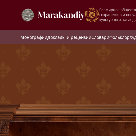
Всемирное обществ
сохранению и попу
культурного наслед
Монографии
Доклады и рецензии
Словари
Фольклор
Ху