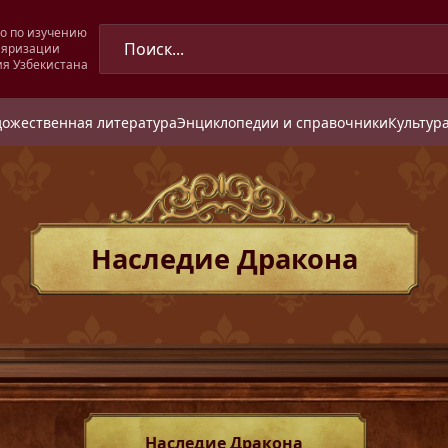
о по изучению
ляризации
ия Узбекистана
дожественная литература
Энциклопедии и справочники
Культура
Наследие Дракона
Наследие Дракона