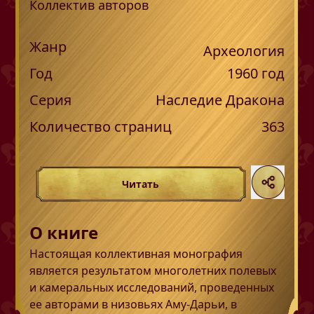
Коллектив авторов
Жанр
Археология
Год
1960
год
Серия
Наследие Дракона
Количество страниц
363
Читать
О книге
Настоящая коллективная монография
является результатом многолетних полевых
и камеральных исследований, проведенных
ее авторами в низовьях Аму-Дарьи, в