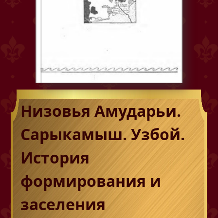
Низовья Амударьи.
Сарыкамыш. Узбой.
История
формирования и
заселения