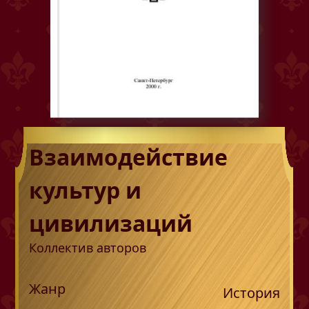
Взаимодействие
культур и
цивилизаций
Коллектив авторов
Жанр
История