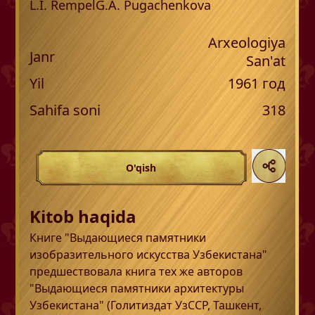
L.I. Rempel
G.A. Pugachenkova
Arxeologiya
Janr
San'at
Yil
1961
год
Sahifa soni
318
O'qish
Kitob haqida
Книге "Выдающиеся памятники
изобразительного искусства Узбекистана"
предшествовала книга тех же авторов
"Выдающиеся памятники архитектуры
Узбекистана" (Голитиздат УзССР, Ташкент,