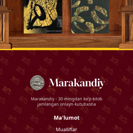
Marakandiy
- 30 mingdan ko'p kitob
jamlangan onlayn-kutubxona
Ma'lumot
Mualliflar