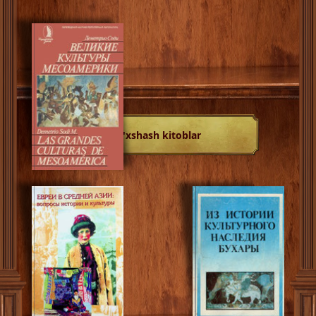
O'xshash kitoblar