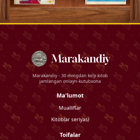
Marakandiy
- 30 mingdan ko'p kitob
jamlangan onlayn-kutubxona
Ma'lumot
Mualliflar
Kitoblar seriyasi
Toifalar