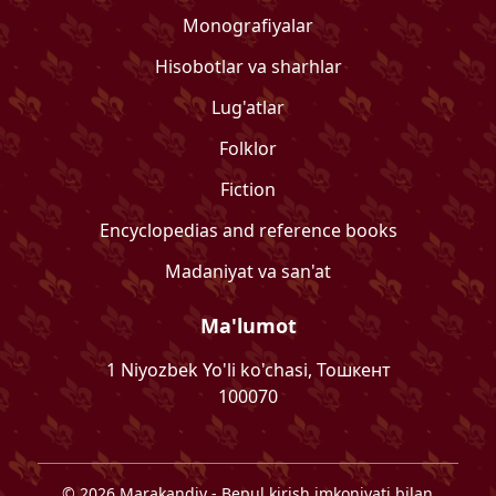
Monografiyalar
Hisobotlar va sharhlar
Lug'atlar
Folklor
Fiction
Encyclopedias and reference books
Madaniyat va san'at
Ma'lumot
1 Niyozbek Yo'li ko'chasi, Тошкент
100070
©
2026
Marakandiy
- Bepul kirish imkoniyati bilan