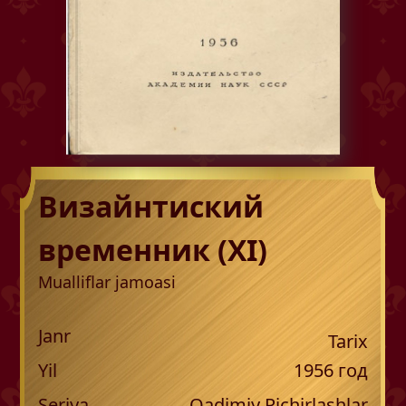
Визайнтиский
временник (XI)
Mualliflar jamoasi
Janr
Tarix
Yil
1956
год
Seriya
Qadimiy Pichirlashlar