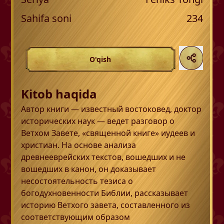
Sahifa soni
234
O'qish
Kitob haqida
Автор книги — известный востоковед, доктор
исторических наук — ведет разговор о
Ветхом Завете, «священной книге» иудеев и
христиан. На основе анализа
древнееврейских текстов, вошедших и не
вошедших в канон, он доказывает
несостоятельность тезиса о
богодухновенности Библии, рассказывает
историю Ветхого завета, составленного из
соответствующим образом