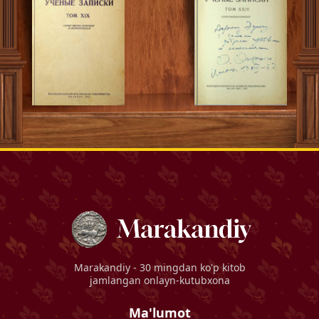
Marakandiy
- 30 mingdan ko'p kitob
jamlangan onlayn-kutubxona
Ma'lumot