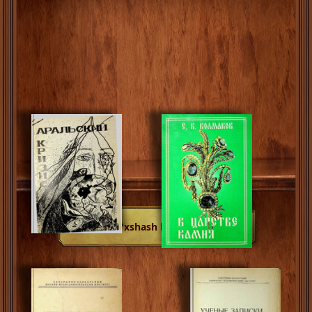
O'xshash kitoblar