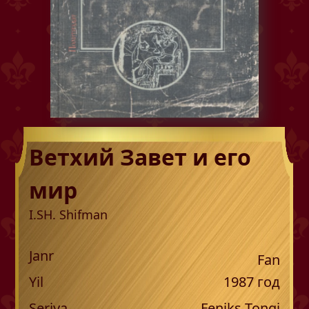
Ветхий Завет и его
мир
I.SH. Shifman
Janr
Fan
Yil
1987
год
Seriya
Feniks Tongi