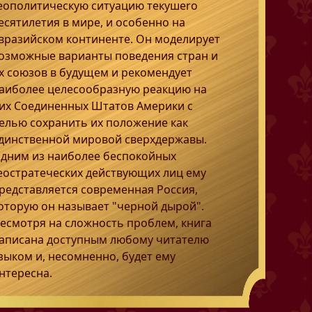
еополитическую ситуацию текушеrо
есятилетия в мире, и особенно на
вразийском континенте. Он моделирует
озможные варианты поведения стран и
х союзов в будущем и рекомендует
аиболее целесообразную реакцию на
их Соединенных Штатов Америки с
елью сохранить их положение как
динственной мировой сверхдержавы.
дним из наиболее беспокойных
еостратеческих действующих лиц ему
редставляется современная Россия,
оторую он называет "черной дырой".
есмотря на сложность проблем, книга
аписана доступным любому читателю
зыком и, несомненно, будет ему
нтересна.