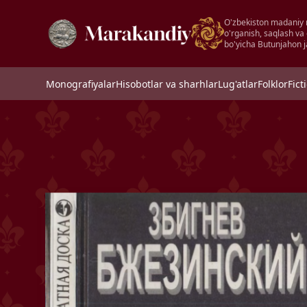
O'zbekiston madaniy 
o'rganish, saqlash va
bo'yicha Butunjahon j
Monografiyalar
Hisobotlar va sharhlar
Lug'atlar
Folklor
Fict