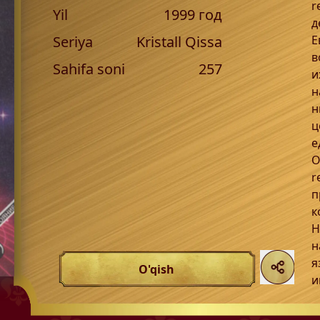
r
Yil
1999
год
д
Seriya
Kristall Qissa
Е
в
Sahifa soni
257
и
н
н
ц
е
О
r
п
к
Н
н
я
O'qish
и