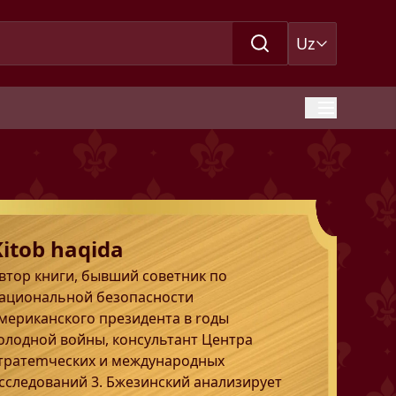
Uz
Kitob haqida
втор книги, бывший советник по
ациональной безопасности
мериканского президента в rоды
олодной войны, консультант Центра
тратеmческих и международных
сследований 3. Бжезинский анализирует