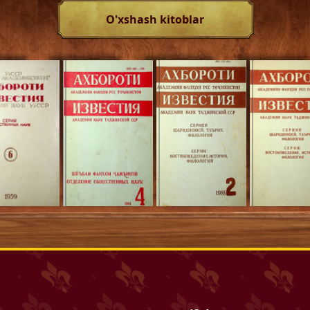
O'xshash kitoblar