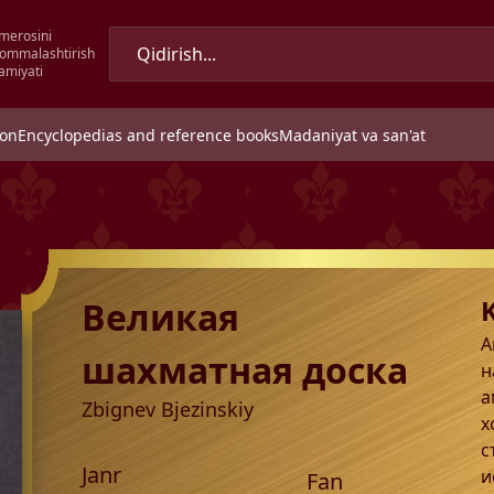
merosini
 ommalashtirish
amiyati
ion
Encyclopedias and reference books
Madaniyat va san'at
Великая
А
шахматная доска
н
а
Zbignev Bjezinskiy
х
с
Janr
и
Fan