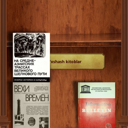
O'xshash kitoblar