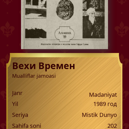
Вехи Времен
Mualliflar jamoasi
Janr
Madaniyat
Yil
1989
год
Seriya
Mistik Dunyo
Sahifa soni
202