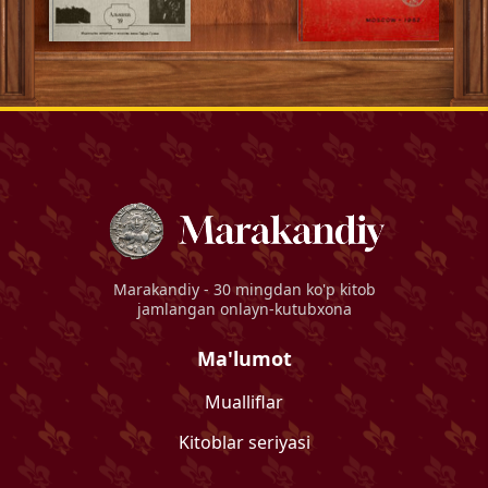
Marakandiy
- 30 mingdan ko'p kitob
jamlangan onlayn-kutubxona
Ma'lumot
Mualliflar
Kitoblar seriyasi