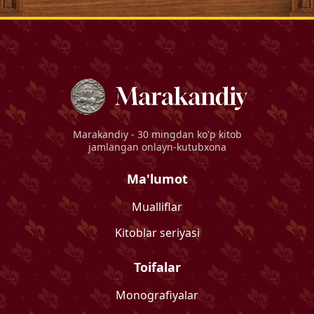
Marakandiy
- 30 mingdan ko'p kitob
jamlangan onlayn-kutubxona
Ma'lumot
Mualliflar
Kitoblar seriyasi
Toifalar
Monografiyalar