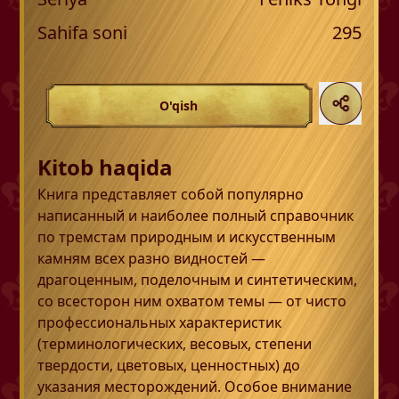
Sahifa soni
295
O'qish
Kitob haqida
Книга представляет собой популярно
написанный и наиболее полный справочник
по тремстам природным и искусственным
камням всех разно видностей —
драгоценным, поделочным и синтетическим,
со всесторон ним охватом темы — от чисто
профессиональных характеристик
(терминологических, весовых, степени
твердости, цветовых, ценностных) до
указания месторождений. Особое внимание