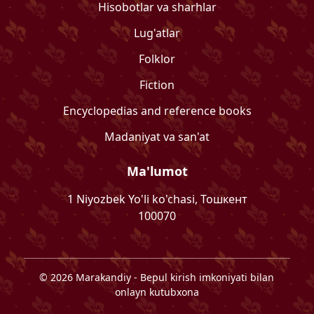
Hisobotlar va sharhlar
Lug'atlar
Folklor
Fiction
Encyclopedias and reference books
Madaniyat va san'at
Ma'lumot
1 Niyozbek Yo'li ko'chasi, Тошкент
100070
©
2026
Marakandiy
- Bepul kirish imkoniyati bilan
onlayn kutubxona