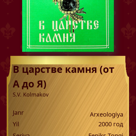
В царстве камня (от
А до Я)
S.V. Kolmakov
Janr
Arxeologiya
Yil
2000
год
Seriya
Feniks Tongi