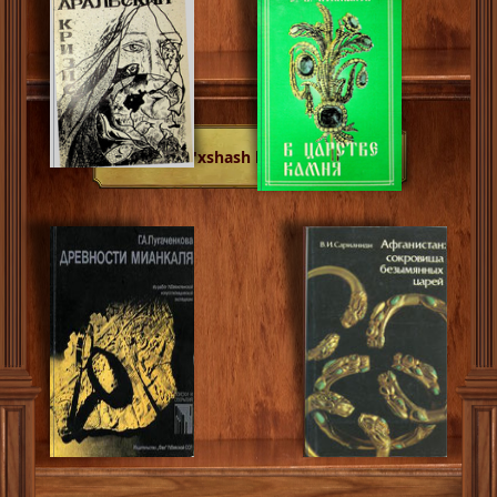
O'xshash kitoblar