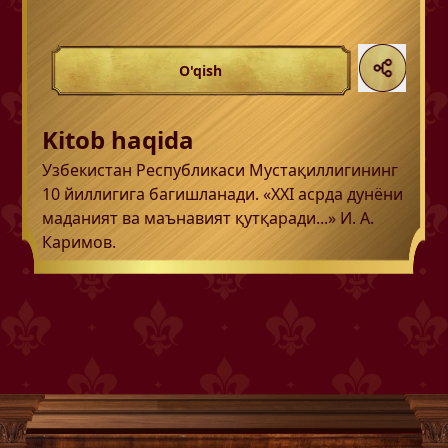
O'qish
Kitob haqida
Узбекистан Республикаси Мустақиллигининг
10 йиллигига багишланади. «XXI асрда дунёни
маданият ва маънавият қутқаради...» И. А.
Каримов.