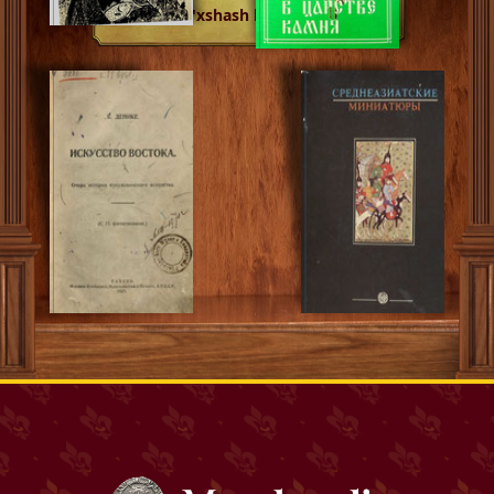
O'xshash kitoblar