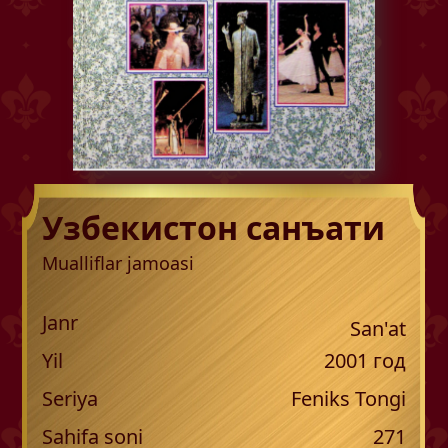
Узбекистон санъати
Mualliflar jamoasi
Janr
San'at
Yil
2001
год
Seriya
Feniks Tongi
Sahifa soni
271