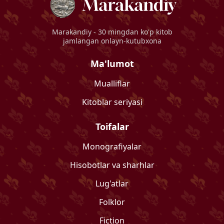
Marakandiy
- 30 mingdan ko'p kitob
jamlangan onlayn-kutubxona
Ma'lumot
Mualliflar
Kitoblar seriyasi
Toifalar
Monografiyalar
Hisobotlar va sharhlar
Lug'atlar
Folklor
Fiction