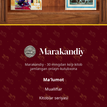
Marakandiy
- 30 mingdan ko'p kitob
jamlangan onlayn-kutubxona
Ma'lumot
Mualliflar
Kitoblar seriyasi