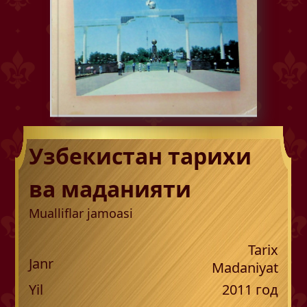
Узбекистан тарихи
ва маданияти
Mualliflar jamoasi
Tarix
Janr
Madaniyat
Yil
2011
год