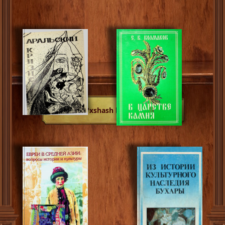
O'xshash kitoblar