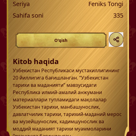
Seriya
Feniks Tongi
Sahifa soni
335
O'qish
Kitob haqida
Узбекистан Республикаси мустакиллигининг
20 йиллигига бағишланган. “Узбекистан
тарихи ва маданияти” мавзусидаги
Республика илмий-амалий анжумани
материаллари тупламидаги мақолалар
Узбекистан тарихи, манбашунослик,
давлатчилик тарихи, тарихий-маданий мерос
ва музейшунослик, кадимшунослик ва
моддий маданият тарихи муаммоларини