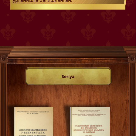
ўрганишга багишланган.
Seriya