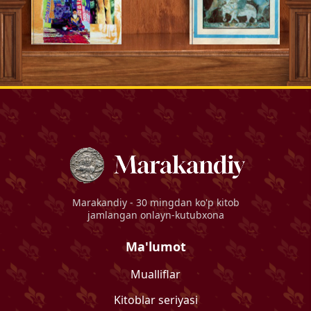
Marakandiy
- 30 mingdan ko'p kitob
jamlangan onlayn-kutubxona
Ma'lumot
Mualliflar
Kitoblar seriyasi