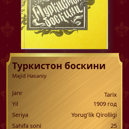
Туркистон боскини
Majid Hasaniy
Janr
Tarix
Yil
1909
год
Seriya
Yorug'lik Qirolligi
Sahifa soni
25