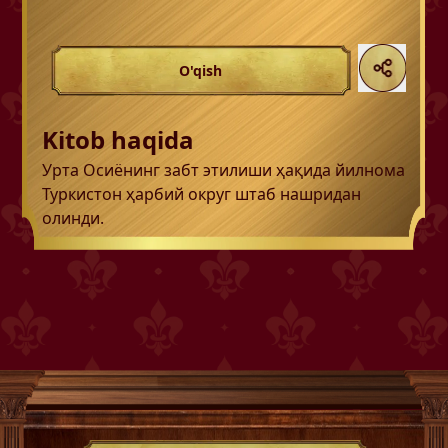
O'qish
Kitob haqida
Урта Осиёнинг забт этилиши ҳақида йилнома
Туркистон ҳарбий округ штаб нашридан
олинди.