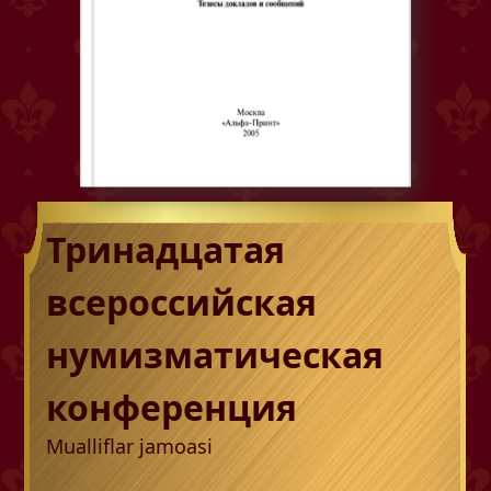
Тринадцатая
всероссийская
нумизматическая
конференция
Mualliflar jamoasi