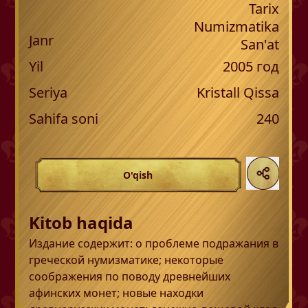
Tarix
Numizmatika
Janr
San'at
Yil
2005
год
Seriya
Kristall Qissa
Sahifa soni
240
O'qish
Kitob haqida
Издание содержит: о проблеме подражания в
греческой нумизматике; некоторые
соображения по поводу древнейших
афинских монет; новые находки