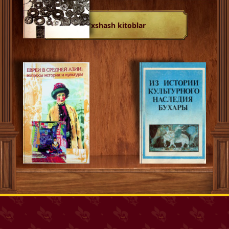
O'xshash kitoblar