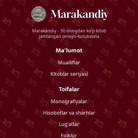
Marakandiy
- 30 mingdan ko'p kitob
jamlangan onlayn-kutubxona
Ma'lumot
Mualliflar
Kitoblar seriyasi
Toifalar
Monografiyalar
Hisobotlar va sharhlar
Lug'atlar
Folklor