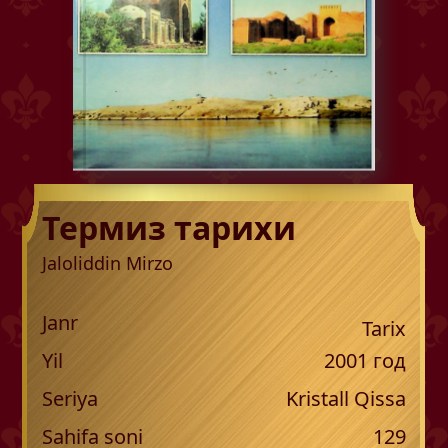
Термиз тарихи
Jaloliddin Mirzo
Janr
Tarix
Yil
2001
год
Seriya
Kristall Qissa
Sahifa soni
129