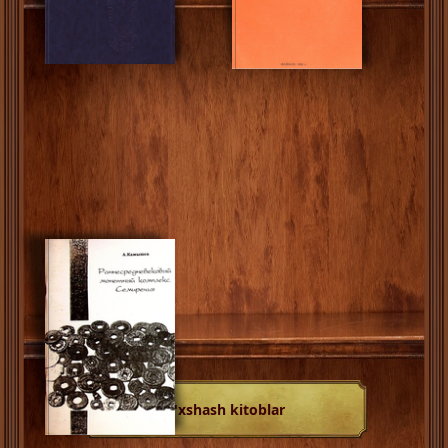
O'xshash kitoblar