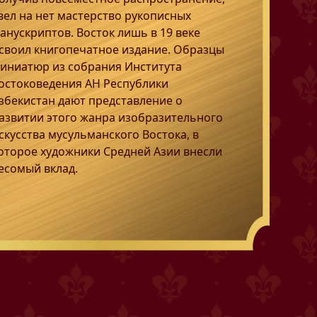
вел на нет мастерство рукописных
анускриптов. Восток лишь в 19 веке
своил книгопечатное издание. Образцы
иниатюр из собрания Института
остоковедения АН Республики
збекистан дают представление о
азвитии этого жанра изобразительного
скусства мусульманского Востока, в
оторое художники Средней Азии внесли
есомый вклад.