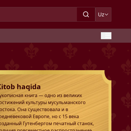
Uz
Kitob haqida
укописная книга — одно из великих
остижений культуры мусульманского
остока. Она существовала и в
редневековой Европе, но с 15 века
озданный Гутенбергом печатный станок,
олучив повсеместное распространение,