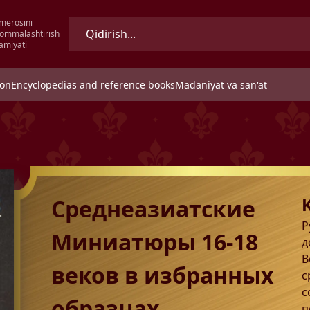
merosini
 ommalashtirish
amiyati
ion
Encyclopedias and reference books
Madaniyat va san'at
Среднеазиатские
Р
Миниатюры 16-18
д
В
веков в избранных
с
с
образцах
п