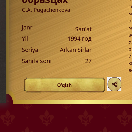
с
G.A. Pugachenkova
м
о
Janr
м
San'at
в
Yil
1994
год
У
Seriya
Arkan Sirlar
р
и
Sahifa soni
27
к
в
O'qish