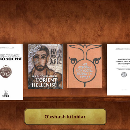
O'xshash kitoblar