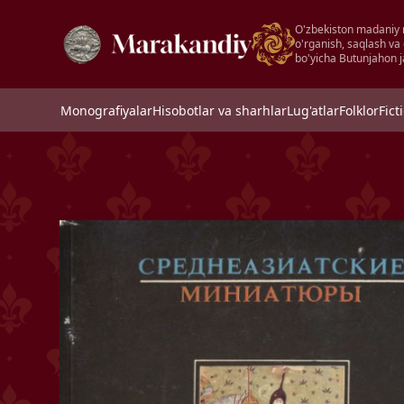
O'zbekiston madaniy 
o'rganish, saqlash va
bo'yicha Butunjahon j
Monografiyalar
Hisobotlar va sharhlar
Lug'atlar
Folklor
Fict