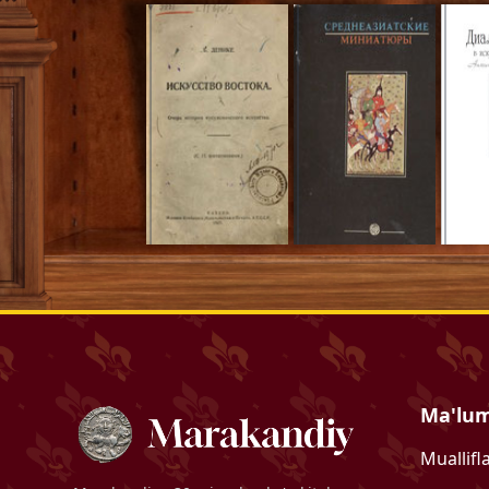
Ma'lu
Muallifl