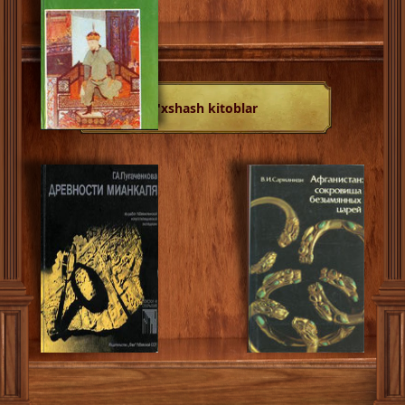
O'xshash kitoblar