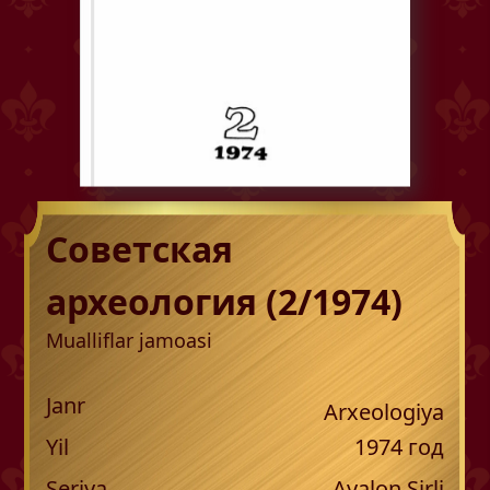
Советская
археология (2/1974)
Mualliflar jamoasi
Janr
Arxeologiya
Yil
1974
год
Seriya
Avalon Sirli