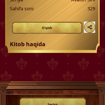
Sahifa soni
329
O'qish
Kitob haqida
Seriya