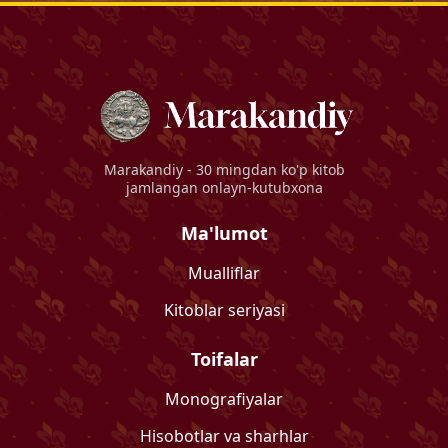
Marakandiy
- 30 mingdan ko'p kitob
jamlangan onlayn-kutubxona
Ma'lumot
Mualliflar
Kitoblar seriyasi
Toifalar
Monografiyalar
Hisobotlar va sharhlar