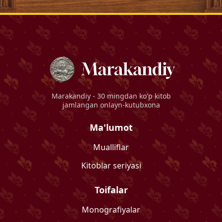
Marakandiy
- 30 mingdan ko'p kitob
jamlangan onlayn-kutubxona
Ma'lumot
Mualliflar
Kitoblar seriyasi
Toifalar
Monografiyalar