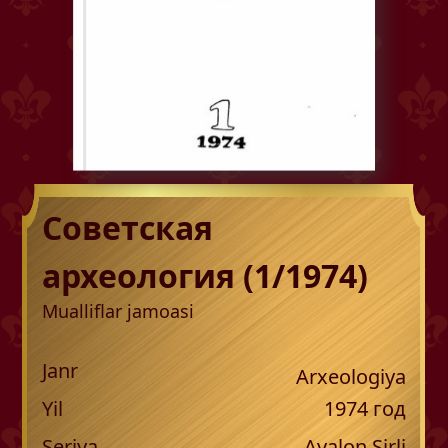
Советская
археология (1/1974)
Mualliflar jamoasi
Janr
Arxeologiya
Yil
1974
год
Seriya
Avalon Sirli