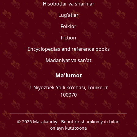
Hisobotlar va sharhlar
Lug'atlar
Folklor
Fiction
Encyclopedias and reference books
Madaniyat va san'at
Ma'lumot
1 Niyozbek Yo'li ko'chasi, Тошкент
100070
©
2026
Marakandiy
- Bepul kirish imkoniyati bilan
onlayn kutubxona