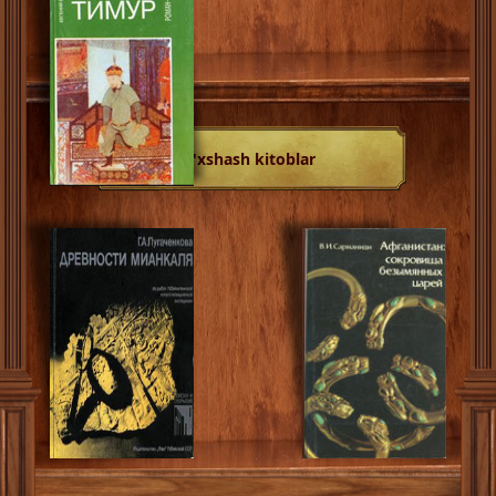
O'xshash kitoblar