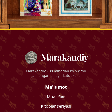
Marakandiy
- 30 mingdan ko'p kitob
jamlangan onlayn-kutubxona
Ma'lumot
Mualliflar
Kitoblar seriyasi