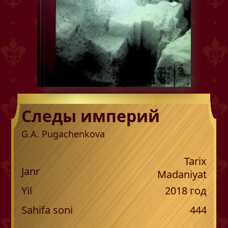
Следы империй
G.A. Pugachenkova
Tarix
Janr
Madaniyat
Yil
2018
год
Sahifa soni
444