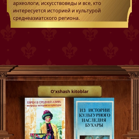
археологи, искусствоведы и все, кто
интересуется историей и культурой
среднеазиатского региона.
O'xshash kitoblar