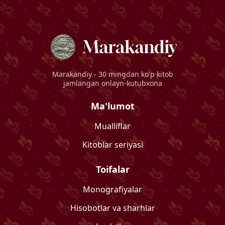
Marakandiy
- 30 mingdan ko'p kitob
jamlangan onlayn-kutubxona
Ma'lumot
Mualliflar
Kitoblar seriyasi
Toifalar
Monografiyalar
Hisobotlar va sharhlar