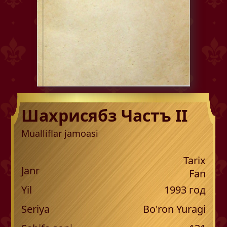
Шахрисябз Частъ II
Mualliflar jamoasi
Tarix
Janr
Fan
Yil
1993
год
Seriya
Bo'ron Yuragi