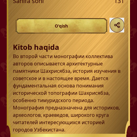
Sahifa soni
131
O'qish
Kitob haqida
Во второй части монографии коллектива
авторов описывается архитектурные
памятники Шахрисябза, история изучения в
советское и в настоящее время. Дается
фундаментальная основа понимания
исторической топографии Шахрисябза,
особенно тимуридского периода.
Монография предназначена для историков,
археологов, краеведов, широкого круга
читателей интересующихся историей
городов Узбекистана.