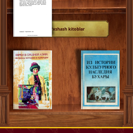
O'xshash kitoblar