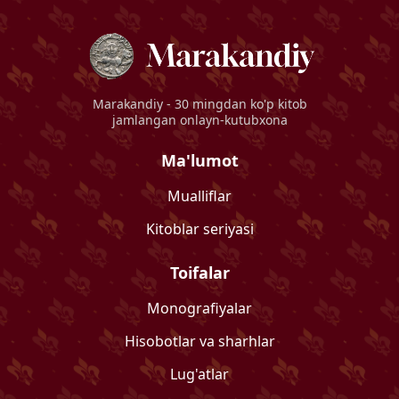
Marakandiy
- 30 mingdan ko'p kitob
jamlangan onlayn-kutubxona
Ma'lumot
Mualliflar
Kitoblar seriyasi
Toifalar
Monografiyalar
Hisobotlar va sharhlar
Lug'atlar