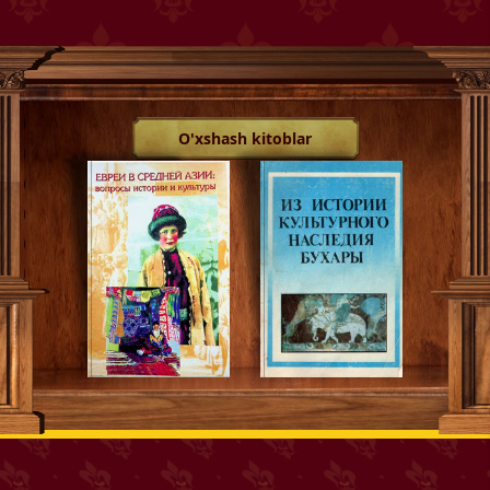
O'xshash kitoblar