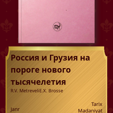
Россия и Грузия на
пороге нового
тысячелетия
R.V. Metreveli
E.X. Brosse
Tarix
Janr
Madaniyat