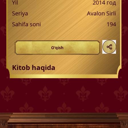
Yil
2014
год
Seriya
Avalon Sirli
Sahifa soni
194
O'qish
Kitob haqida