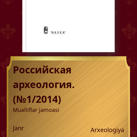
Российская
археология.
(№1/2014)
Mualliflar jamoasi
Janr
Arxeologiya