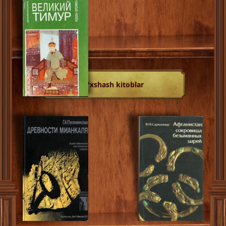
O'xshash kitoblar