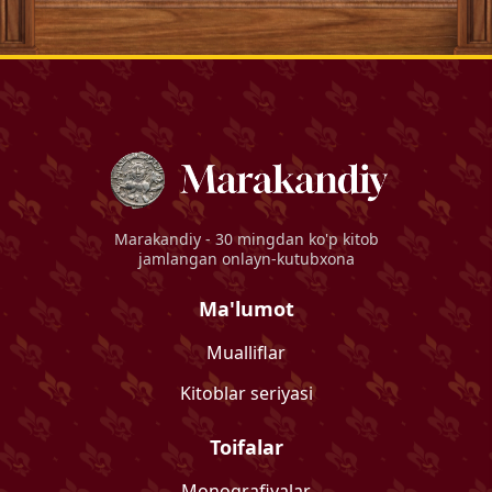
Marakandiy
- 30 mingdan ko'p kitob
jamlangan onlayn-kutubxona
Ma'lumot
Mualliflar
Kitoblar seriyasi
Toifalar
Monografiyalar