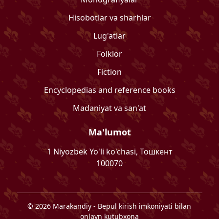
Hisobotlar va sharhlar
Lug'atlar
Folklor
Fiction
Encyclopedias and reference books
Madaniyat va san'at
Ma'lumot
1 Niyozbek Yo'li ko'chasi, Тошкент
100070
©
2026
Marakandiy
- Bepul kirish imkoniyati bilan
onlayn kutubxona