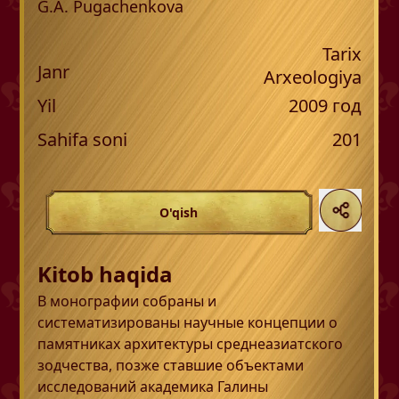
G.A. Pugachenkova
Tarix
Janr
Arxeologiya
Yil
2009
год
Sahifa soni
201
O'qish
Kitob haqida
В монографии собраны и
систематизированы научные концепции о
памятниках архитектуры среднеазиатского
зодчества, позже ставшие объектами
исследований академика Галины