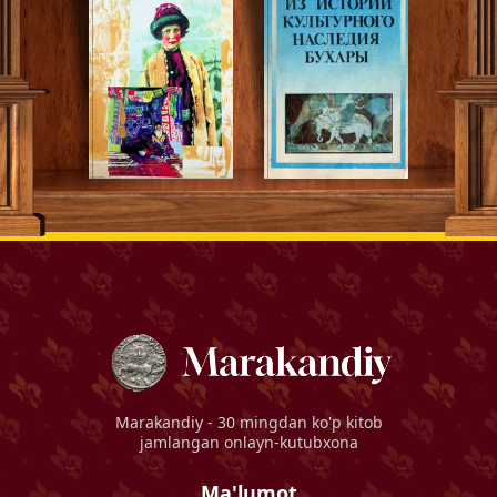
Marakandiy
- 30 mingdan ko'p kitob
jamlangan onlayn-kutubxona
Ma'lumot