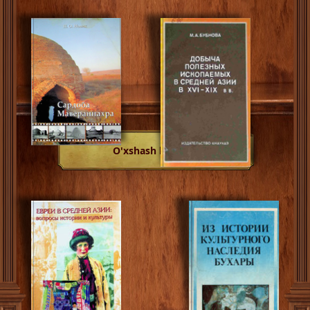
O'xshash kitoblar