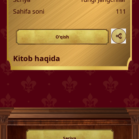
Sahifa soni
111
O'qish
Kitob haqida
Seriya