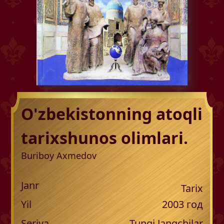
O'zbekistonning atoqli
tarixshunos olimlari.
Buriboy Axmedov
Janr
Tarix
Yil
2003
год
Seriya
Tungi Jangchilar