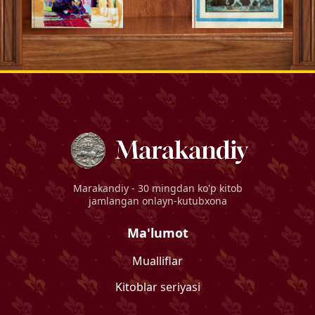
Marakandiy
- 30 mingdan ko'p kitob
jamlangan onlayn-kutubxona
Ma'lumot
Mualliflar
Kitoblar seriyasi