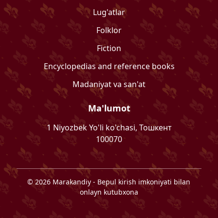
Lug'atlar
Folklor
Fiction
Encyclopedias and reference books
Madaniyat va san'at
Ma'lumot
1 Niyozbek Yo'li ko'chasi, Тошкент
100070
©
2026
Marakandiy
- Bepul kirish imkoniyati bilan
onlayn kutubxona