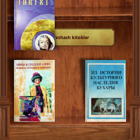
O'xshash kitoblar