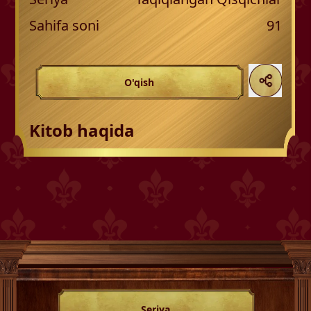
Sahifa soni
91
O'qish
Kitob haqida
Seriya