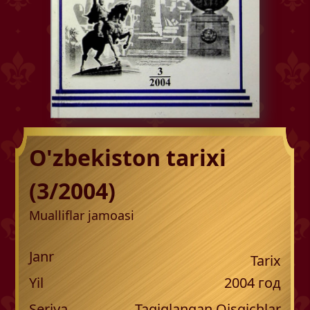
O'zbekiston tarixi
(3/2004)
Mualliflar jamoasi
Janr
Tarix
Yil
2004
год
Seriya
Taqiqlangan Qisqichlar