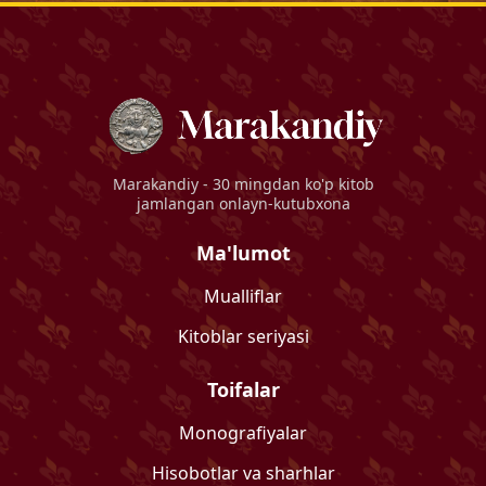
Marakandiy
- 30 mingdan ko'p kitob
jamlangan onlayn-kutubxona
Ma'lumot
Mualliflar
Kitoblar seriyasi
Toifalar
Monografiyalar
Hisobotlar va sharhlar