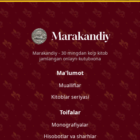
Marakandiy
- 30 mingdan ko'p kitob
jamlangan onlayn-kutubxona
Ma'lumot
Mualliflar
Kitoblar seriyasi
Toifalar
Monografiyalar
Hisobotlar va sharhlar