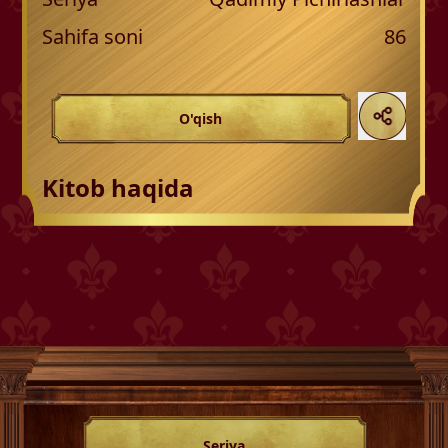
Sahifa soni
86
O'qish
Kitob haqida
Seriya