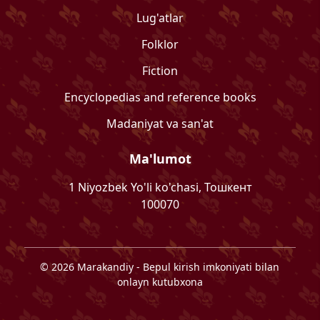
Lug'atlar
Folklor
Fiction
Encyclopedias and reference books
Madaniyat va san'at
Ma'lumot
1 Niyozbek Yo'li ko'chasi, Тошкент
100070
©
2026
Marakandiy
- Bepul kirish imkoniyati bilan
onlayn kutubxona