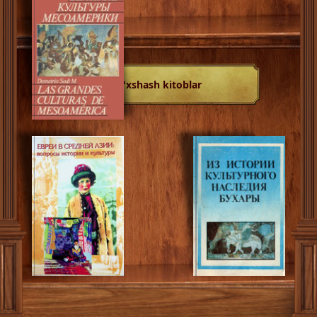
O'xshash kitoblar