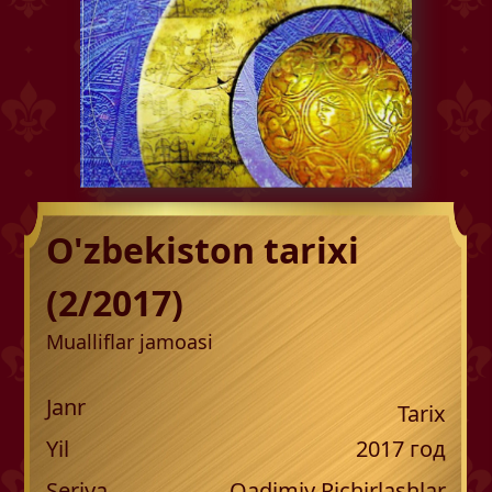
O'zbekiston tarixi
(2/2017)
Mualliflar jamoasi
Janr
Tarix
Yil
2017
год
Seriya
Qadimiy Pichirlashlar