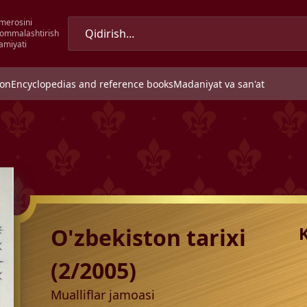
merosini
 ommalashtirish
amiyati
ion
Encyclopedias and reference books
Madaniyat va san'at
O'zbekiston tarixi
(2/2005)
Mualliflar jamoasi