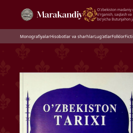
O'zbekiston madaniy 
o'rganish, saqlash va
bo'yicha Butunjahon j
Monografiyalar
Hisobotlar va sharhlar
Lug'atlar
Folklor
Fict