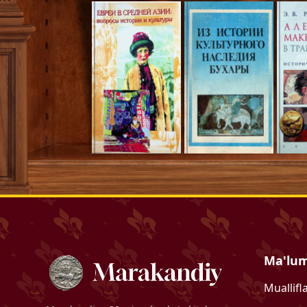
Ma'lu
Muallifl