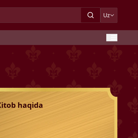
Uz
Kitob haqida