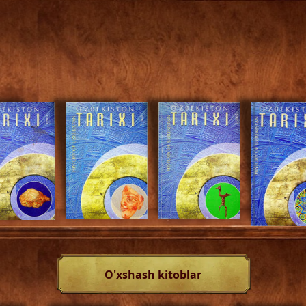
O'xshash kitoblar