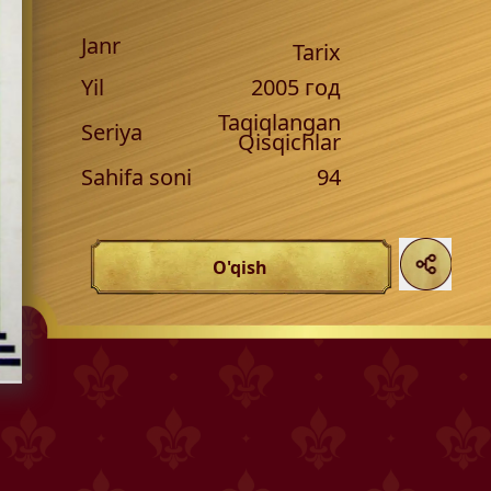
Janr
Tarix
Yil
2005
год
Taqiqlangan
Seriya
Qisqichlar
Sahifa soni
94
O'qish