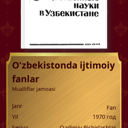
O'zbekistonda ijtimoiy
fanlar
Mualliflar jamoasi
Janr
Fan
Yil
1970
год
Seriya
Qadimiy Pichirlashlar