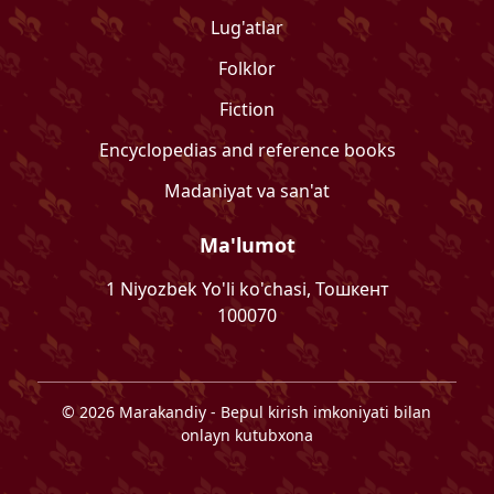
Lug'atlar
Folklor
Fiction
Encyclopedias and reference books
Madaniyat va san'at
Ma'lumot
1 Niyozbek Yo'li ko'chasi, Тошкент
100070
©
2026
Marakandiy
- Bepul kirish imkoniyati bilan
onlayn kutubxona