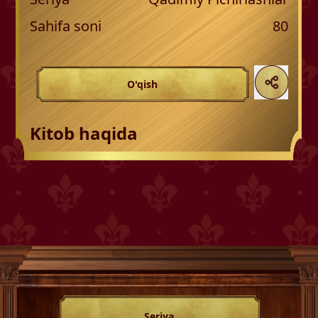
Sahifa soni
80
O'qish
Kitob haqida
Seriya