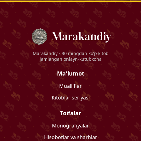
Marakandiy
- 30 mingdan ko'p kitob
jamlangan onlayn-kutubxona
Ma'lumot
Mualliflar
Kitoblar seriyasi
Toifalar
Monografiyalar
Hisobotlar va sharhlar