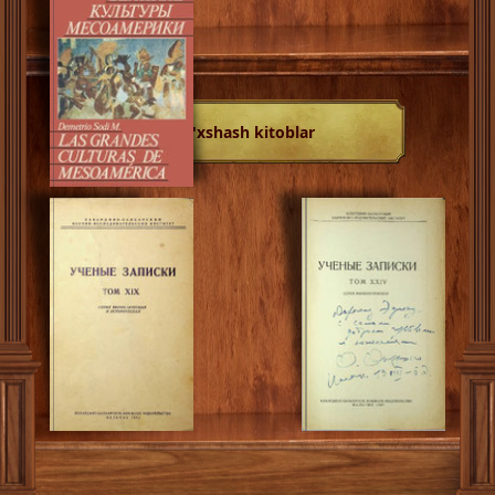
O'xshash kitoblar