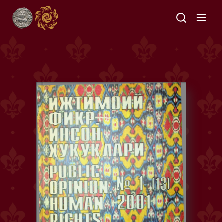
О
б
щ
е
с
т
в
е
н
н
м
н
е
н
и
е
.
П
р
а
в
а
ч
е
л
о
в
е
к
а
№
1
(
1
3
)
/
2
0
0
1
о
(
)