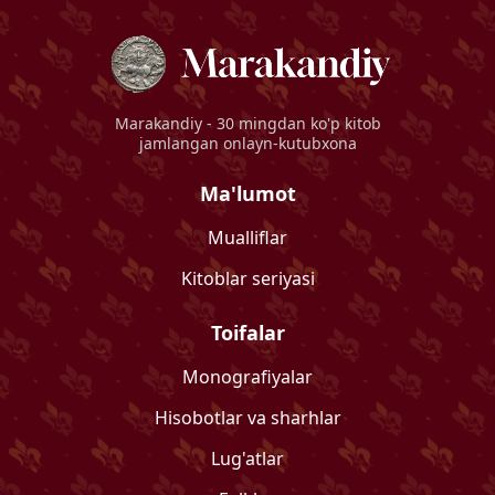
Marakandiy
- 30 mingdan ko'p kitob
jamlangan onlayn-kutubxona
Ma'lumot
Mualliflar
Kitoblar seriyasi
Toifalar
Monografiyalar
Hisobotlar va sharhlar
Lug'atlar