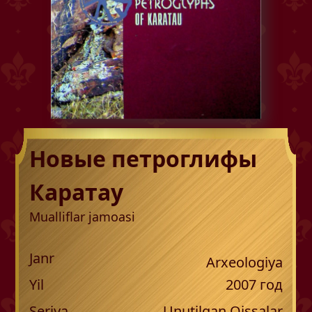
Новые петроглифы
Каратау
Mualliflar jamoasi
Janr
Arxeologiya
Yil
2007
год
Seriya
Unutilgan Qissalar