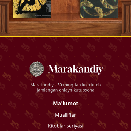
Marakandiy
- 30 mingdan ko'p kitob
jamlangan onlayn-kutubxona
Ma'lumot
Mualliflar
Kitoblar seriyasi