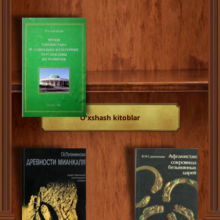
O'xshash kitoblar