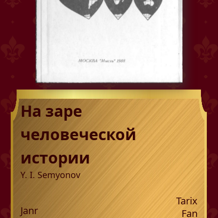
На заре
человеческой
истории
Y. I. Semyonov
Tarix
Janr
Fan