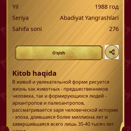
Yil
1988
год
Seriya
Abadiyat Yangrashlari
Sahifa soni
276
O'qish
Kitob haqida
В живой и увлекательной форме рисуется
жизнь как животных - предшественников
человека, так и формирующихся людей -
архантропов и палеоантропов,
рассматривается заря человеческой истории
- эпоха, длившаяся более миллиона лет и
завершившаяся всего лишь 35-40 тысяч лет