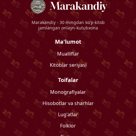
Marakandiy
- 30 mingdan ko'p kitob
jamlangan onlayn-kutubxona
Ma'lumot
Mualliflar
Kitoblar seriyasi
Toifalar
Monografiyalar
Hisobotlar va sharhlar
Lug'atlar
Folklor