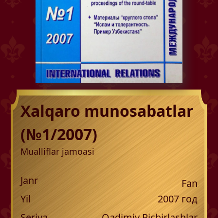
Xalqaro munosabatlar
(№1/2007)
Mualliflar jamoasi
Janr
Fan
Yil
2007
год
Seriya
Qadimiy Pichirlashlar