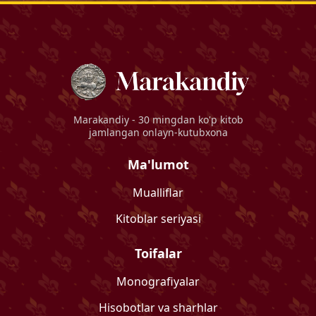
Marakandiy
- 30 mingdan ko'p kitob
jamlangan onlayn-kutubxona
Ma'lumot
Mualliflar
Kitoblar seriyasi
Toifalar
Monografiyalar
Hisobotlar va sharhlar