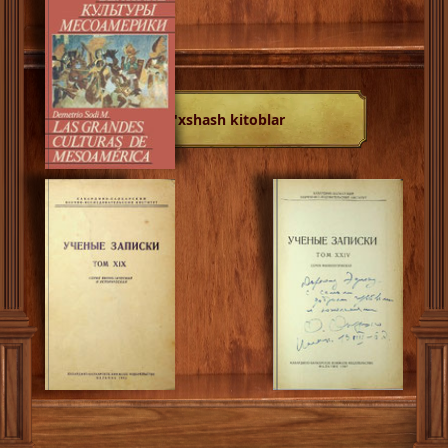
O'xshash kitoblar