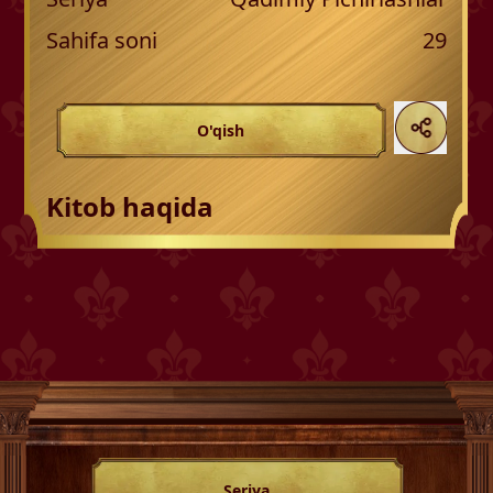
Sahifa soni
29
O'qish
Kitob haqida
Seriya