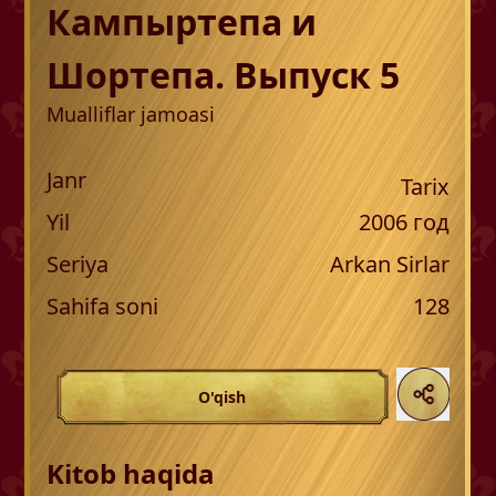
Кампыртепа и
Шортепа. Выпуск 5
Mualliflar jamoasi
Janr
Tarix
Yil
2006
год
Seriya
Arkan Sirlar
Sahifa soni
128
O'qish
Kitob haqida