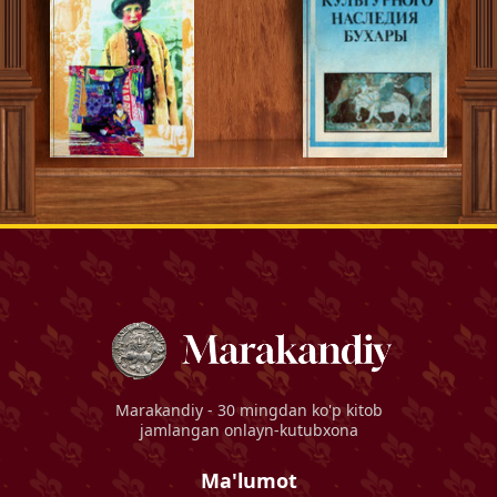
Marakandiy
- 30 mingdan ko'p kitob
jamlangan onlayn-kutubxona
Ma'lumot