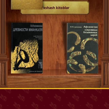
O'xshash kitoblar