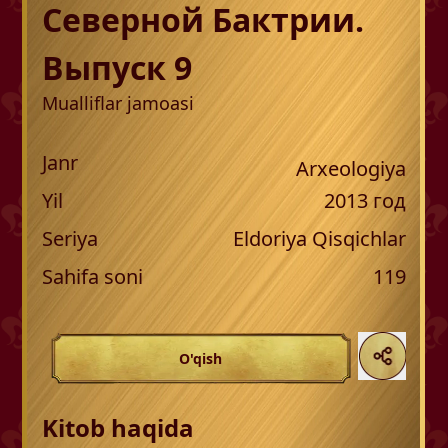
Северной Бактрии.
Выпуск 9
Mualliflar jamoasi
Janr
Arxeologiya
Yil
2013
год
Seriya
Eldoriya Qisqichlar
Sahifa soni
119
O'qish
Kitob haqida