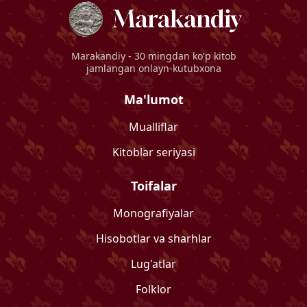
Marakandiy
- 30 mingdan ko'p kitob
jamlangan onlayn-kutubxona
Ma'lumot
Mualliflar
Kitoblar seriyasi
Toifalar
Monografiyalar
Hisobotlar va sharhlar
Lug'atlar
Folklor