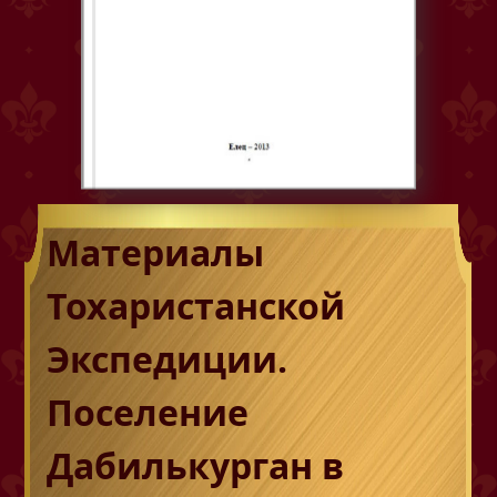
Материалы
Тохаристанской
Экспедиции.
Поселение
Дабилькурган в