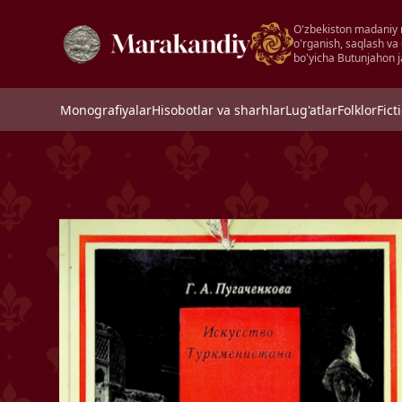
O'zbekiston madaniy 
o'rganish, saqlash va
bo'yicha Butunjahon j
Monografiyalar
Hisobotlar va sharhlar
Lug'atlar
Folklor
Fict