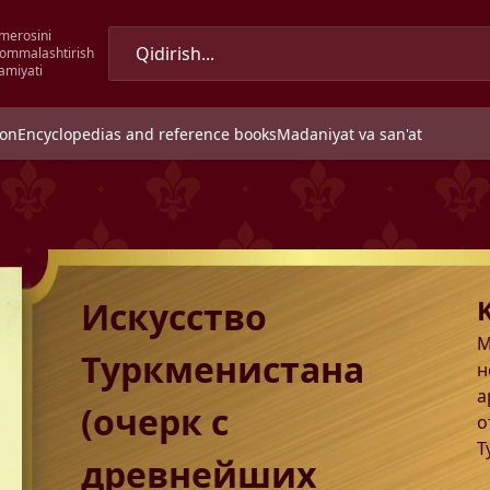
merosini
 ommalashtirish
amiyati
ion
Encyclopedias and reference books
Madaniyat va san'at
Искусство
М
Туркменистана
н
а
(очерк с
о
Т
древнейших