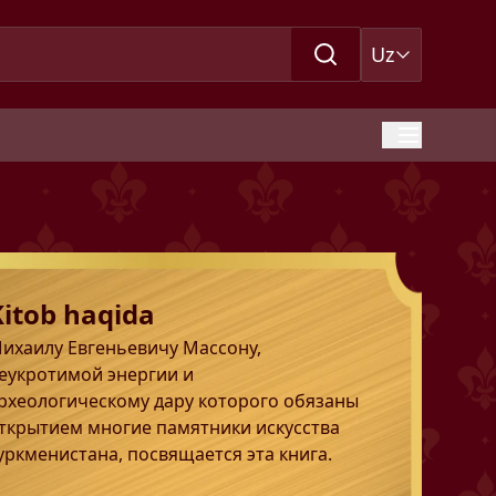
Uz
Kitob haqida
ихаилу Евгеньевичу Массону,
еукротимой энергии и
рхеологическому дару которого обязаны
ткрытием многие памятники искусства
уркменистана, посвящается эта книга.