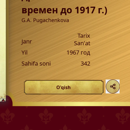
времен до 1917 г.)
G.A. Pugachenkova
Tarix
Janr
San'at
Yil
1967
год
Sahifa soni
342
O'qish