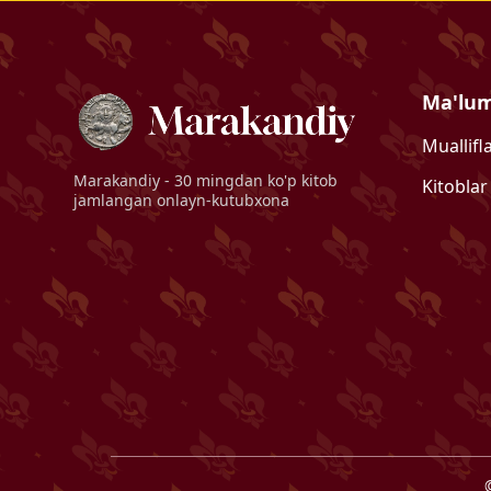
Ma'lu
Muallifl
Marakandiy
- 30 mingdan ko'p kitob
Kitoblar
jamlangan onlayn-kutubxona