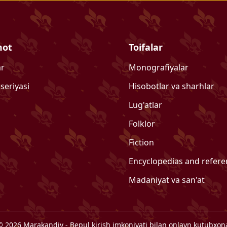
mot
Toifalar
ar
Monografiyalar
 seriyasi
Hisobotlar va sharhlar
Lug'atlar
Folklor
Fiction
Encyclopedias and refer
Madaniyat va san'at
©
2026
Marakandiy
- Bepul kirish imkoniyati bilan onlayn kutubxon