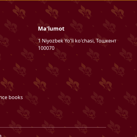
Ma'lumot
1 Niyozbek Yo'li ko'chasi, Тошкент
100070
ence books
a