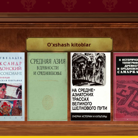
O'xshash kitoblar