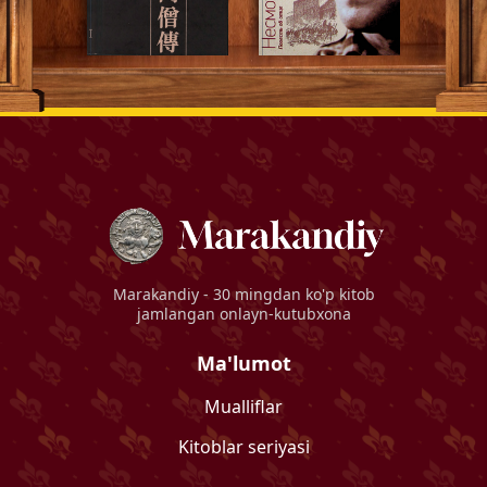
Marakandiy
- 30 mingdan ko'p kitob
jamlangan onlayn-kutubxona
Ma'lumot
Mualliflar
Kitoblar seriyasi