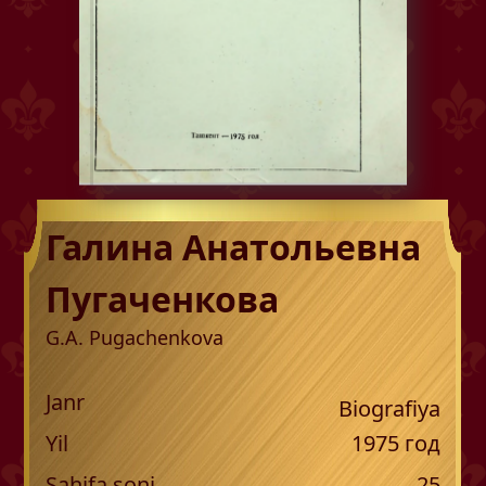
Галина Анатольевна
Пугаченкова
G.A. Pugachenkova
Janr
Biografiya
Yil
1975
год
Sahifa soni
25