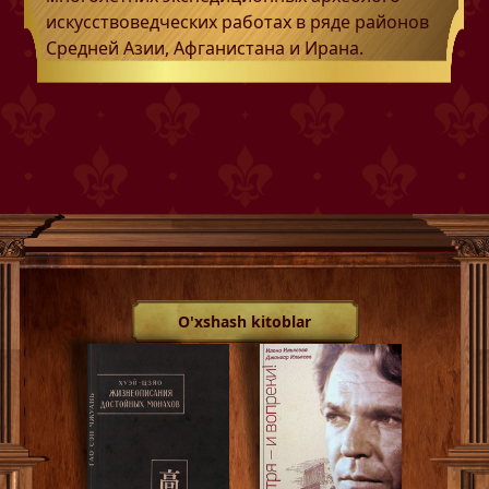
искусствоведческих работах в ряде районов
Средней Азии, Афганистана и Ирана.
O'xshash kitoblar