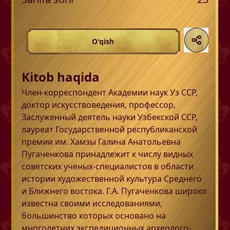
O'qish
Kitob haqida
Член-корреспондент Академии наук Уз ССР,
доктор искусствоведения, профессор,
Заслуженный деятель науки Узбекской ССР,
лауреат Государственной республиканской
премии им. Хамзы Галина Анатольевна
Пугаченкова принадлежит к числу видных
советских ученых-специалистов в области
истории художественной культура Среднего
и Ближнего востока. Г.А. Пугаченкова широко
известна своими исследованиями,
большинство которых основано на
многолетних экспедиционных археолого-