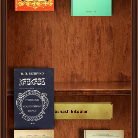
O'xshash kitoblar