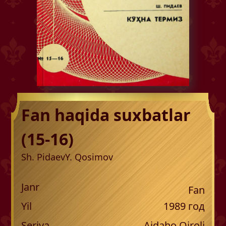
Fan haqida suxbatlar
(15-16)
Sh. Pidaev
Y. Qosimov
Janr
Fan
Yil
1989
год
Seriya
Ajdaho Qiroli