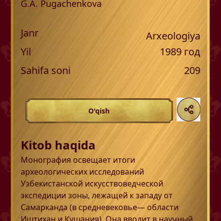
G.A. Pugachenkova
Janr
Arxeologiya
Yil
1989
год
Sahifa soni
209
O'qish
Kitob haqida
Монография освещает итоги
археологических исследований
Узбекистанской искусствоведческой
экспедиции зоны, лежащей к западу от
Самарканда (в средневековье— области
Иштихан и Кушания). Она вводит в научный