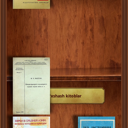
O'xshash kitoblar