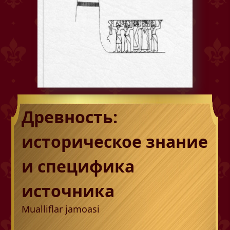
Древность:
историческое знание
и специфика
источника
Mualliflar jamoasi