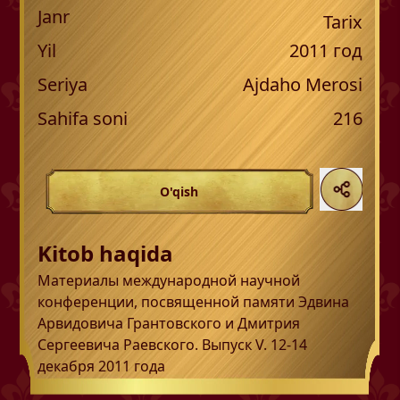
Janr
Tarix
Yil
2011
год
Seriya
Ajdaho Merosi
Sahifa soni
216
O'qish
Kitob haqida
Материалы международной научной
конференции, посвященной памяти Эдвина
Арвидовича Грантовского и Дмитрия
Сергеевича Раевского. Выпуск V. 12-14
декабря 2011 года