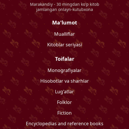
Marakandiy
- 30 mingdan ko'p kitob
jamlangan onlayn-kutubxona
Ma'lumot
Mualliflar
Kitoblar seriyasi
Toifalar
Monografiyalar
Hisobotlar va sharhlar
Lug'atlar
Folklor
Fiction
Encyclopedias and reference books