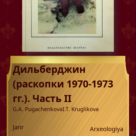
Дильберджин
(раскопки 1970-1973
гг.). Часть II
G.A. Pugachenkova
I.T. Kruglikova
Janr
Arxeologiya