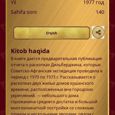
Yil
1977
год
Sahifa soni
140
O'qish
Kitob haqida
В книге дается предварительная публикация
отчета о раскопках Дильберджина, которые
Советско-Афганская экспедиция проводила в
период с 1970 по 1973 г. Рассказывается о
раскопках двух жилых домов кушанского
времени, расположенных вне городских
укреплений, — небольшого дома
горожанина среднего достатка и большой
многокомнатной постройки со сложным
планом и несколькими дворами, рядом с