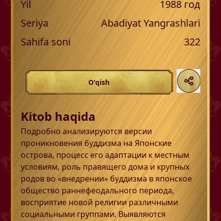
Yil
1988
год
Seriya
Abadiyat Yangrashlari
Sahifa soni
322
O'qish
Kitob haqida
Подробно анализируются версии
проникновения буддизма на Японские
острова, процесс его адаптации к местным
условиям, роль правящего дома и крупных
родов во «внедрении» буддизма в японское
общество раннефеодального периода,
восприятие новой религии различными
социальными группами. Выявляются