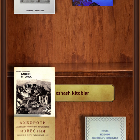
O'xshash kitoblar