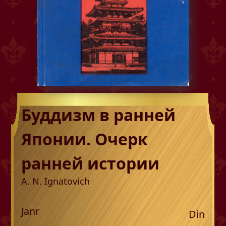
Буддизм в ранней
Японии. Очерк
ранней истории
A. N. Ignatovich
Janr
Din