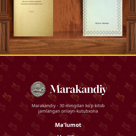
Marakandiy
- 30 mingdan ko'p kitob
jamlangan onlayn-kutubxona
Ma'lumot