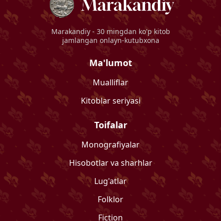
Marakandiy
- 30 mingdan ko'p kitob
jamlangan onlayn-kutubxona
Ma'lumot
Mualliflar
Kitoblar seriyasi
Toifalar
Monografiyalar
Hisobotlar va sharhlar
Lug'atlar
Folklor
Fiction