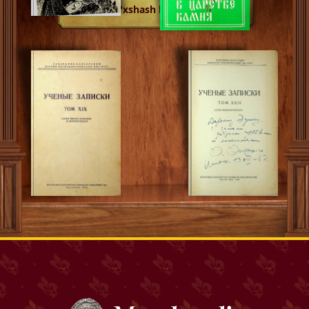
O'xshash kitoblar